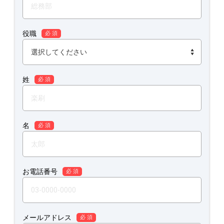
役職
必 須
姓
必 須
名
必 須
お電話番号
必 須
メールアドレス
必 須